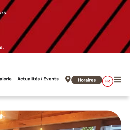
urs.
e.
alerie
Actualités / Events
Horaires
FR