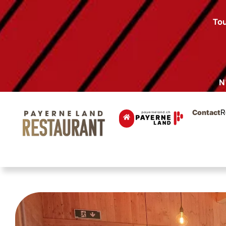
Tou
N
R
Contact