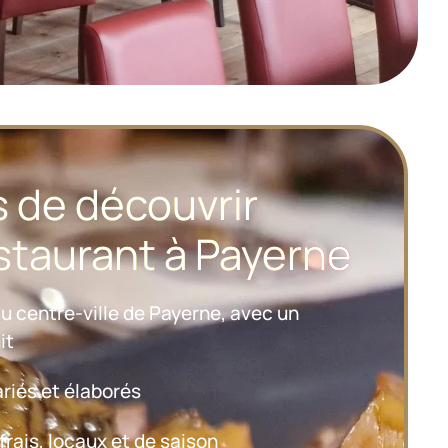
s de découvrir
staurant à Payerne
u centre-ville de Payerne, avec un
it
riés et élaborés
frais, locaux et de saison