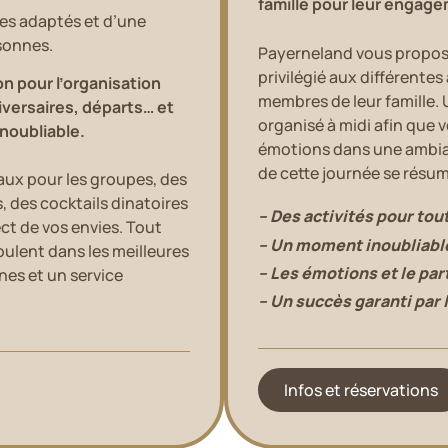
famille pour leur engagem
es adaptés et d’une
rsonnes.
Payerneland vous propose
privilégié aux différentes
n pour l’organisation
membres de leur famille.
versaires, départs… et
organisé à midi afin que 
noubliable.
émotions dans une ambian
de cette journée se résu
aux pour les groupes, des
 des cocktails dinatoires
– Des activités pour tout
ct de vos envies. Tout
– Un moment inoubliable
ulent dans les meilleures
– Les émotions et le par
nes et un service
– Un succès garanti par la
Infos et réservations