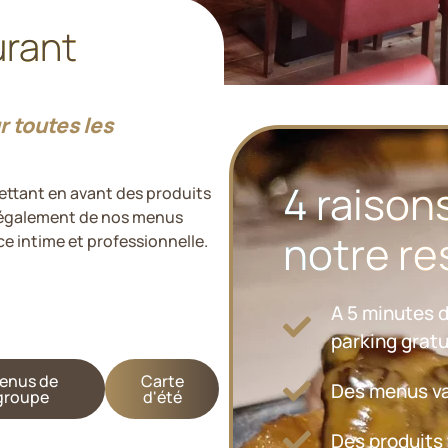
urant
r toutes les
4 raison
ettant en avant des produits
z également de nos menus
notre re
e intime et professionnelle.
A 5 minutes d
parking gratu
enus de
Carte
Des menus va
groupe
d'été
Des produits 