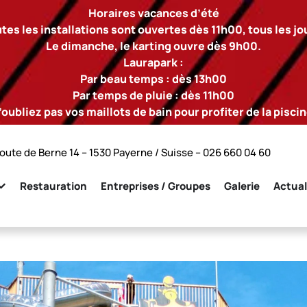
Horaires vacances d’été
tes les installations sont ouvertes dès 11h00, tous les jo
Le dimanche, le karting ouvre dès 9h00.
Laurapark :
Par beau temps : dès 13h00
Par temps de pluie : dès 11h00
’oubliez pas vos maillots de bain pour profiter de la piscin
oute de Berne 14 – 1530 Payerne / Suisse –
026 660 04 60
Restauration
Entreprises / Groupes
Galerie
Actual