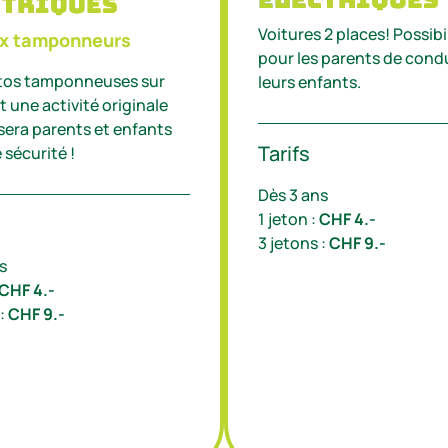
ctriques
Voitures 2 places! Possibi
x tamponneurs
pour les parents de cond
utos tamponneuses sur
leurs enfants.
t une activité originale
era parents et enfants
Tarifs
 sécurité !
Dès 3 ans
1 jeton :
CHF 4.-
3 jetons :
CHF 9.-
s
CHF 4.-
 :
CHF 9.-