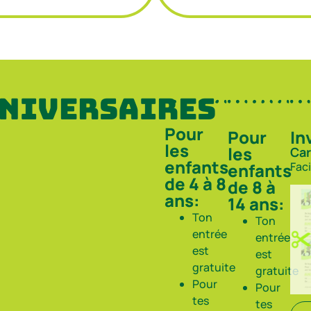
niversaires
Pour
Pour
In
les
les
Car
enfants
enfants
Fac
de 4 à 8
de 8 à
ans:
14 ans:
Ton
Ton
entrée
entrée
est
est
gratuite
gratuite
Pour
Pour
tes
tes