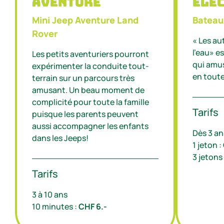
éle
Aventure
Bateau
Mini Jeep Aventure Land
Rover
« Les a
l’eau» es
Les petits aventuriers pourront
qui amus
expérimenter la conduite tout-
en toute
terrain sur un parcours très
amusant. Un beau moment de
complicité pour toute la famille
Tarifs
puisque les parents peuvent
aussi accompagner les enfants
Dès 3 an
dans les Jeeps!
1 jeton :
3 jetons
Tarifs
3 à 10 ans
10 minutes :
CHF 6.-