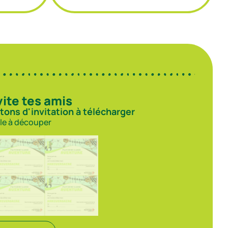
vite tes amis
tons d'invitation à télécharger
ile à découper