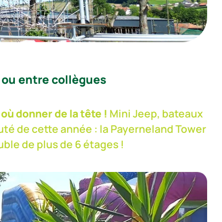
s ou entre collègues
où donner de la tête !
Mini Jeep, bateaux
té de cette année : la Payerneland Tower
ble de plus de 6 étages !