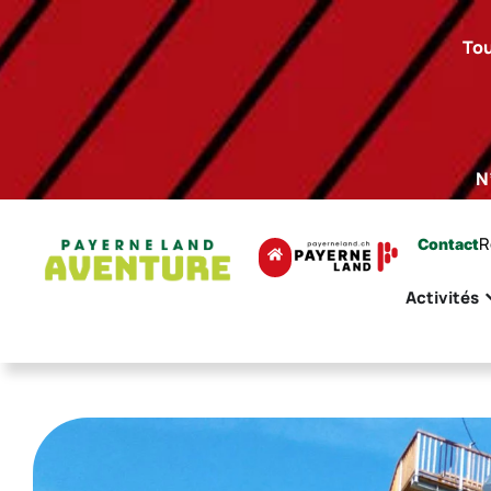
Tou
N
R
Contact
Activités