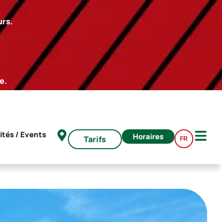
urs.
e.
ités / Events
Horaires
Tarifs
FR