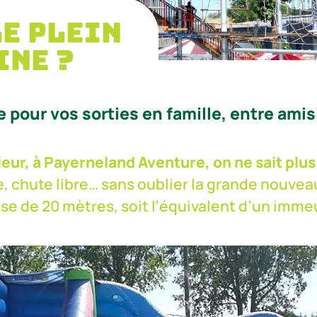
le plein
ine ?
 pour vos sorties en famille, entre ami
ur, à Payerneland Aventure, on ne sait plus 
 chute libre… sans oublier la grande nouveau
se de 20 mètres, soit l’équivalent d’un immeu