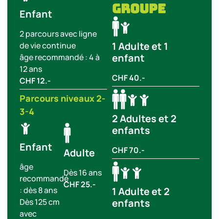
groupe
Enfant
2 parcours avec ligne
1 Adulte et 1
de vie continue
enfant
âge recommandé : 4 à
12 ans
CHF 40.-
CHF 12.-
Parcours niveaux 2-
3-4
2 Adultes et 2
enfants
Enfant
CHF 70.-
Adulte
âge
Dès 16 ans
recommandé
CHF 25.-
: dès 8 ans
1 Adulte et 2
Dès 125 cm
enfants
avec