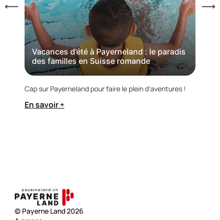
Pa
Vacances d’été à Payerneland : le paradis
des familles en Suisse romande
Dès j
au Ka
Cap sur Payerneland pour faire le plein d'aventures !
En s
En savoir +
© Payerne Land 2026