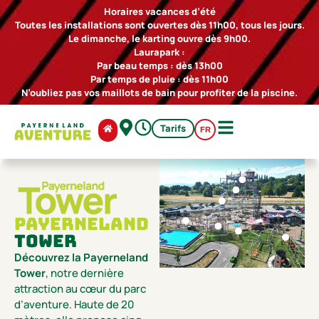
Horaires vacances d’été
Toutes les installations sont ouvertes dès 11h00, tous les jours.
Le dimanche, le karting ouvre dès 9h00.
Laurapark :
Par beau temps : dès 13h00
Par temps de pluie : dès 11h00
N’oubliez pas vos maillots de bain pour profiter de la piscine.
Tarifs
FR
Payerneland
Tower
Découvrez la Payerneland
Tower
, notre dernière
attraction au cœur du parc
d’aventure. Haute de 20