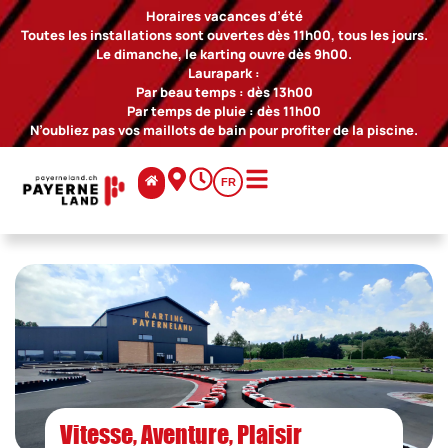
Horaires vacances d’été
Toutes les installations sont ouvertes dès 11h00, tous les jours.
Le dimanche, le karting ouvre dès 9h00.
Laurapark :
Par beau temps : dès 13h00
Par temps de pluie : dès 11h00
N’oubliez pas vos maillots de bain pour profiter de la piscine.
FR
Vitesse, Aventure, Plaisir