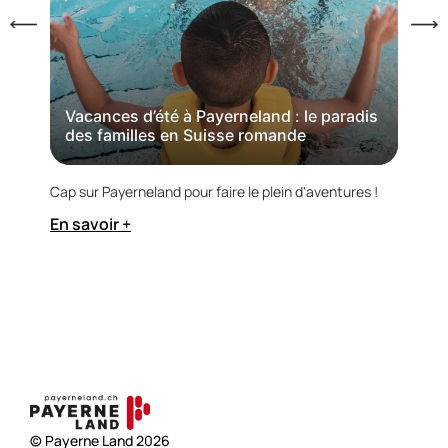
Pa
Vacances d’été à Payerneland : le paradis
des familles en Suisse romande
Dès j
au Ka
Cap sur Payerneland pour faire le plein d'aventures !
En s
En savoir +
© Payerne Land 2026