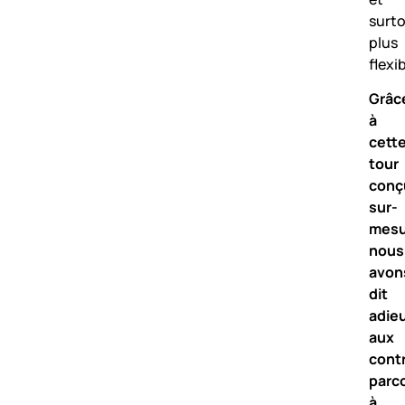
surt
plus
flexib
Grâc
à
cett
tour
conç
sur-
mesu
nous
avon
dit
adie
aux
cont
parc
à