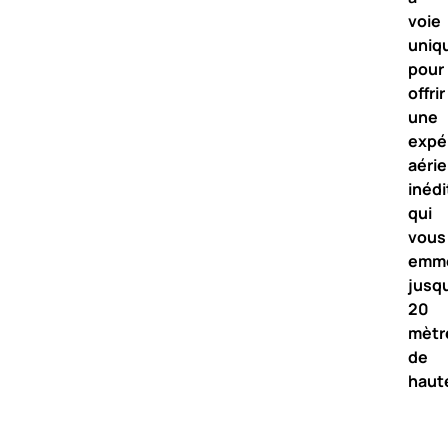
voie
uniq
pour
offrir
une
expé
aéri
inédi
qui
vous
emm
jusq
20
mètr
de
haut