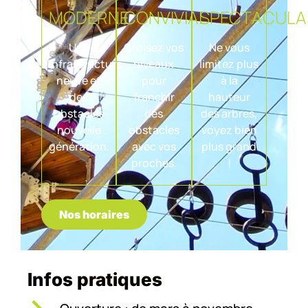
MODERNE
CONVIVIAL
SPECTACULA
Une
Croisez vos
Ne vous
infrastructure
niveaux
limitez plus
neuve et
pour
à la
des
franchir
hauteur
obstacles
des
des arbres,
nouvelle
obstacles
voyez bien
génération.
avec vos
plus grand
proches.
!
Nos horaires
Infos pratiques