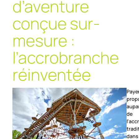
d’aventure
conçue sur-
mesure :
l’accrobranche
réinventée
Paye
prop
aupa
de
l’ac
tradi
dans