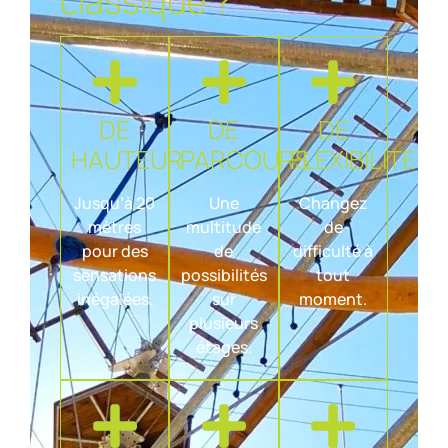
classique ?
DE
DE
DE
HAUTEUR
PARCOURS
FLEXIBILITE
Jusqu’à 20
Une
Changez
mètres
multitude
de
pour des
de
difficulté à
sensations
possibilités
tout
inégalées.
sur
moment.
plusieurs
étages.