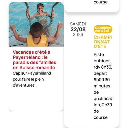
course
NOUVEAUTÉ : la
L
piscine de
a
SAMEDI
Payerneland ouvre
à
Champion
22
/08
ses portes !
Ap
nat d'été
2026
Bougez, détendez-vous
pr
CHAMPI
et rafraîchissez-vous… le
ONNAT
in
D'ÉTÉ
tout en une seule journée
fa
Vacances d’été à
et au même endroit !
re
Piste
Payerneland : le
outdoor,
paradis des familles
rdv 8h30,
en Suisse romande
Cap sur Payerneland
départ
pour faire le plein
9h00 30
d’aventures !
minutes
de
qualificat
ion, 2h30
de
course