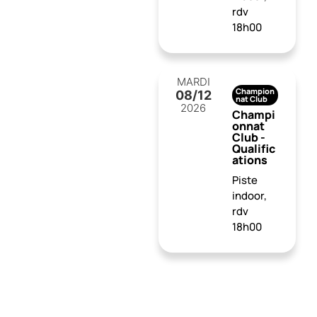
rdv
18h00
MARDI
Champion
08
/12
nat Club
2026
Champi
onnat
Club -
Qualific
ations
Piste
indoor,
rdv
18h00