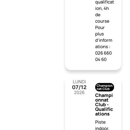
qualificat
ion, 4h
de
course
Pour
plus
d’inform
ations :
026 660
04 60
LUNDI
Champion
07
/12
nat Club
2026
Champi
onnat
Club -
Qualific
ations
Piste
indoor,