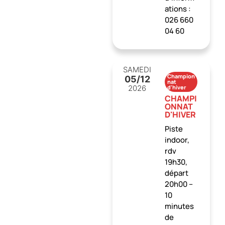
ations :
026 660
04 60
SAMEDI
Champion
05
/12
nat
2026
d'hiver
CHAMPI
ONNAT
D'HIVER
Piste
indoor,
rdv
19h30,
départ
20h00 –
10
minutes
de