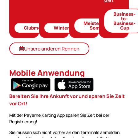
sein.
Business-
to-
Meisterschaft
Business-
Clubmeisterschaft
Wintermeisterschaft
Sommer
Cup
Unsere anderen Rennen
Mobile Anwendung
Bereiten Sie Ihre Ankunft vor und sparen Sie Zeit
vor Ort!
Mit der Payerne Karting App sparen Sie Zeit bei der
Registrierung!
Sie müssen sich nicht vorher an den Terminals anmelden,