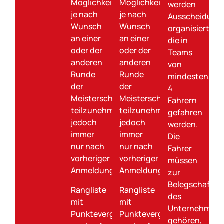
Möglichkeit,
Möglichkeit,
werden
je nach
je nach
Ausscheidung
Wunsch
Wunsch
organisiert,
an einer
an einer
die in
oder der
oder der
Teams
anderen
anderen
von
Runde
Runde
mindestens
der
der
4
Meisterschaft
Meisterschaft
Fahrern
teilzunehmen,
teilzunehmen,
gefahren
jedoch
jedoch
werden.
immer
immer
Die
nur nach
nur nach
Fahrer
vorheriger
vorheriger
müssen
Anmeldung.
Anmeldung.
zur
Belegschaft
Rangliste
Rangliste
des
mit
mit
Unternehmen
Punktevergabe
Punktevergabe
gehören,