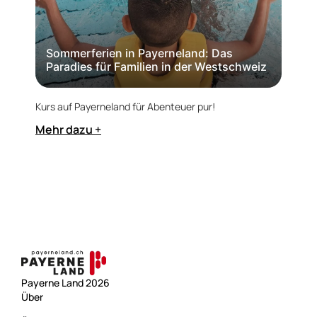
Ol
Sommerferien in Payerneland: Das
Paradies für Familien in der Westschweiz
Ab Ju
im Ka
Kurs auf Payerneland für Abenteuer pur!
Mehr
Mehr dazu +
Payerne Land 2026
Über