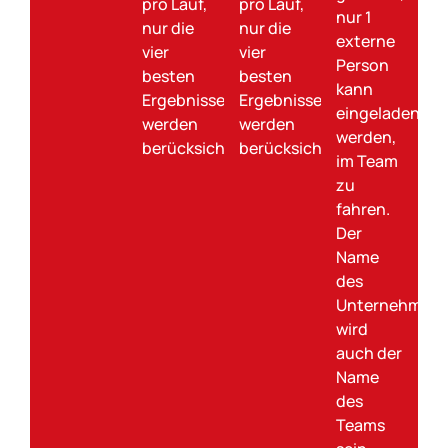
pro Lauf,
pro Lauf,
nur 1
nur die
nur die
externe
vier
vier
Person
besten
besten
kann
Ergebnisse
Ergebnisse
eingeladen
werden
werden
werden,
berücksichtigt.
berücksichtigt.
im Team
zu
fahren.
Der
Name
des
Unternehmen
wird
auch der
Name
des
Teams