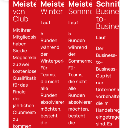
Meisterschaft
Meisterschaft
Meisterschaft
Schnitt
von
Winter
Sommer
Business
Club
to-
Lauf
Lauf
Business
Mit Ihrer
5
5
Mitgliedskarte
Lauf
Runden
Runden
haben
während
während
Der
Sie die
der
der
Business-
Möglichkeit,
Winterperiode.
Sommermonate.
to-
zu zwei
Für
Für
Business-
kostenlosen
Teams,
Teams,
Cup ist
Qualifikationsrunden
die nicht
die nicht
nur
für das
alle
alle
Unternehmen
Finale
Runden
Runden
vorbehalten,
der
absolvieren
absolvieren
die im
jährlichen
möchten,
möchten,
Handelsregiste
Clubmeisterschaft
besteht
besteht
eingetragen
zu
die
die
sind. Es
kommen.