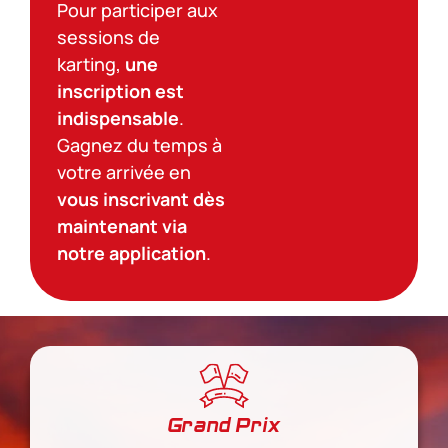
Pour participer aux
sessions de
karting,
une
inscription est
indispensable
.
Gagnez du temps à
votre arrivée en
vous inscrivant dès
maintenant via
notre application
.
Grand Prix