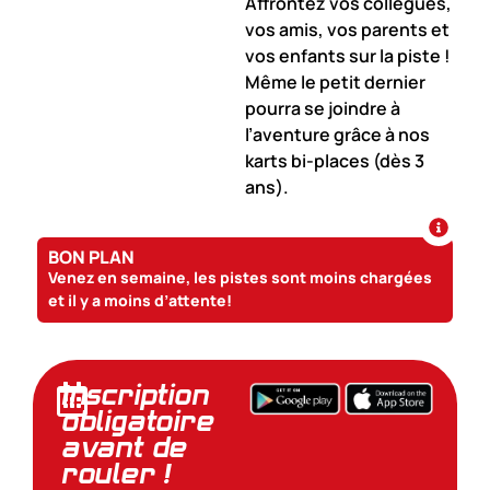
Affrontez vos collègues,
vos amis, vos parents et
vos enfants sur la piste !
Même le petit dernier
pourra se joindre à
l’aventure grâce à nos
karts bi-places (dès 3
ans).
BON PLAN
Venez en semaine, les pistes sont moins chargées
et il y a moins d’attente!
Inscription
obligatoire
avant de
rouler !