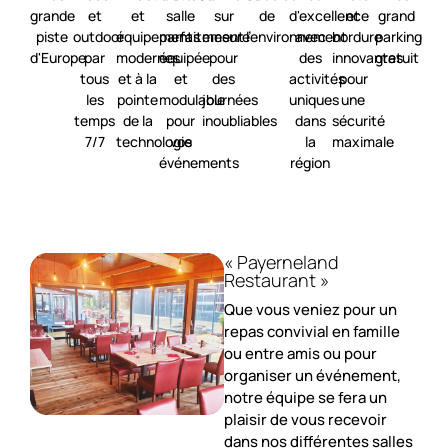
grande
et
et
salle
sur
de
d'excellence
et
grand
piste
outdoor
équipements
parfaitement
mesure
l'environnement
avec
bordure
parking
d'Europe
par
modernes
équipée
pour
des
innovantes
gratuit
tous
et à la
et
des
activités
pour
les
pointe
modulable
journées
uniques
une
temps
de la
pour
inoubliables
dans
sécurité
7/7
technologie
vos
la
maximale
événements
région
« Payerneland
Restaurant »
Que vous veniez pour un
repas convivial en famille
ou entre amis ou pour
organiser un événement,
notre équipe se fera un
plaisir de vous recevoir
dans nos différentes salles