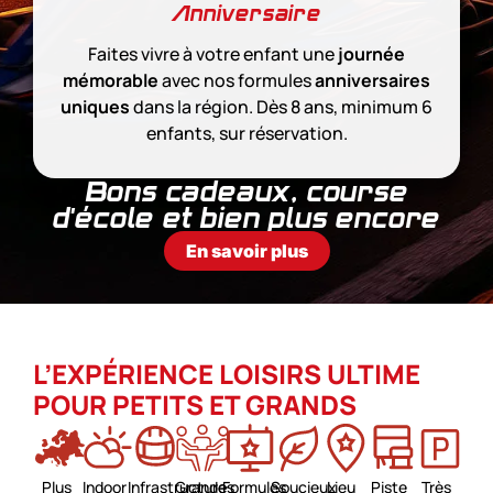
Anniversaire
Faites vivre à votre enfant une
journée
mémorable
avec nos formules
anniversaires
uniques
dans la région. Dès 8 ans, minimum 6
enfants, sur réservation.
Bons cadeaux, course
d'école et bien plus encore
En savoir plus
L’EXPÉRIENCE LOISIRS ULTIME
POUR PETITS ET GRANDS
Plus
Indoor
Infrastructures
Grande
Formules
Soucieux
Lieu
Piste
Très