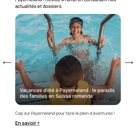
actualités et dossiers.
Pa
Vacances d’été à Payerneland : le paradis
des familles en Suisse romande
Dès j
au Ka
Cap sur Payerneland pour faire le plein d'aventures !
En s
En savoir +