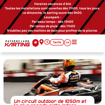
Horaires vacances d’été
Toutes les installations sont ouvertes dès 11h00, tous les jours.
Le dimanche, le karting ouvre dès 9h00.
Laurapark :
Par beau temps : dès 13h00
Par temps de pluie : dès 11h00
N’oubliez pas vos maillots de bain pour profiter de la piscine.
Tarifs
FR
Un circuit outdoor de 1050m et